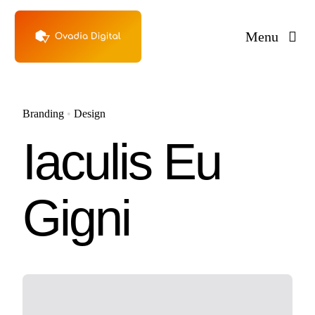
Skip
to
Menu
content
Branding
•
Design
Iaculis Eu
Gigni