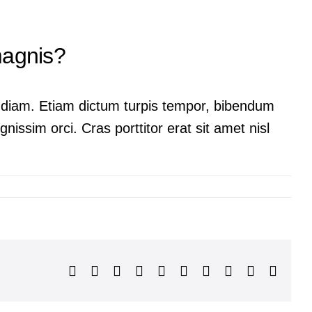
magnis?
ac diam. Etiam dictum turpis tempor, bibendum
nissim orci. Cras porttitor erat sit amet nisl
Facebook
X
Reddit
LinkedIn
WhatsApp
Tumblr
Pinterest
Vk
Xing
Email