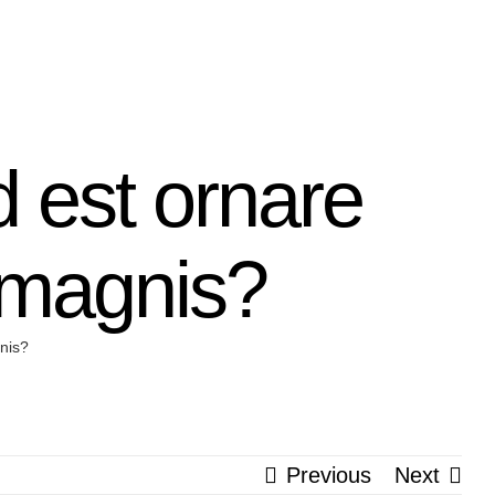
 est ornare
 magnis?
nis?
Previous
Next