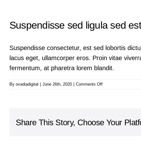
Suspendisse sed ligula sed es
Suspendisse consectetur, est sed lobortis dictu
lacus eget, ullamcorper eros. Proin vitae viverra
fermentum, at pharetra lorem blandit.
on
By
ovadiadigital
|
June 26th, 2020
|
Comments Off
Suspendisse
sed
ligula
sed
est
Share This Story, Choose Your Plat
ornare
gravida
varius
natoque